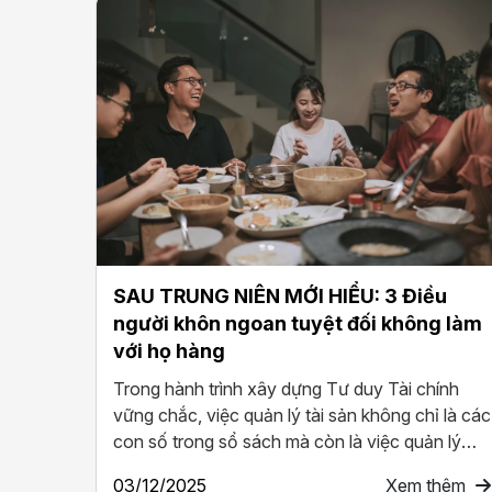
ều
Người giàu chi tiêu khác biệt – Vì họ
g làm
"Định giá" thời gian
Người giàu không chỉ kiếm tiền khác biệt, mà
còn chi tiêu khác biệt. Thói quen tài chính của
người giàu không nằm ở việc họ có bao nhiêu
ỉ là các
tiền, mà nằm ở tư duy tài ...
n lý
20/11/2025
Xem thêm
thêm