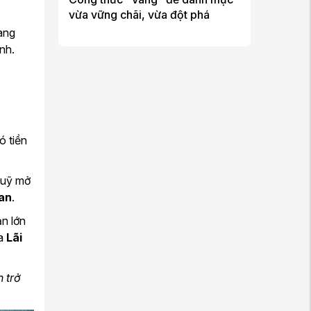
vừa vững chãi, vừa đột phá
ang
nh.
ó tiền
quỹ mở
ian
.
ản lớn
ủa
Lãi
 trở