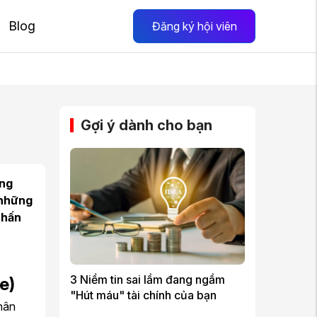
Blog
Đăng ký hội viên
Gợi ý dành cho bạn
ững
 những
nhấn
3 Niềm tin sai lầm đang ngầm
e)
"Hút máu" tài chính của bạn
nhân